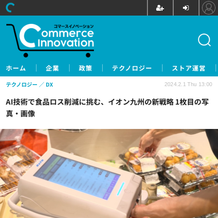
ホーム
企業
政策
テクノロジー
ストア運営
テクノロジー
DX
2024.2.1 Thu 13:00
AI技術で食品ロス削減に挑む、イオン九州の新戦略 1枚目の写
真・画像