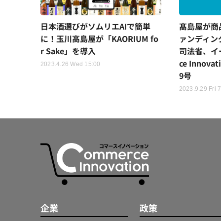
日本酒選びがソムリエAIで簡単
髙島屋が商
に！玉川高島屋が「KAORIUM fo
ァンディン
r Sake」を導入
司法省、イ
ce Innovat
2023.4.26 Wed 15:00
9号
2023.9.29 Fri 
企業
政策