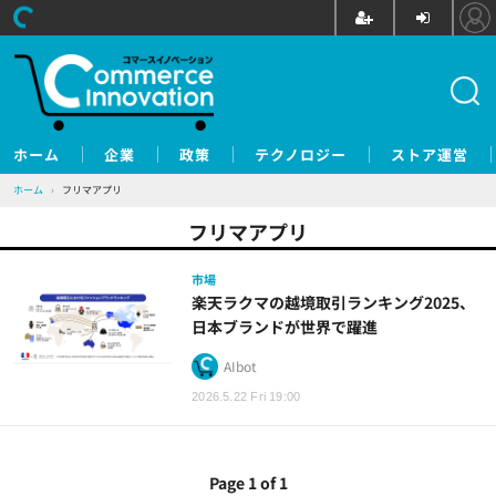
ホーム
企業
政策
テクノロジー
ストア運営
ホーム
›
フリマアプリ
フリマアプリ
市場
楽天ラクマの越境取引ランキング2025、
日本ブランドが世界で躍進
AIbot
2026.5.22 Fri 19:00
Page 1 of 1