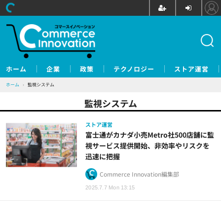
ホーム
企業
政策
テクノロジー
ストア運営
ホーム
›
監視システム
監視システム
ストア運営
富士通がカナダ小売Metro社500店舗に監
視サービス提供開始、非効率やリスクを
迅速に把握
Commerce Innovation編集部
2025.7.7 Mon 13:15