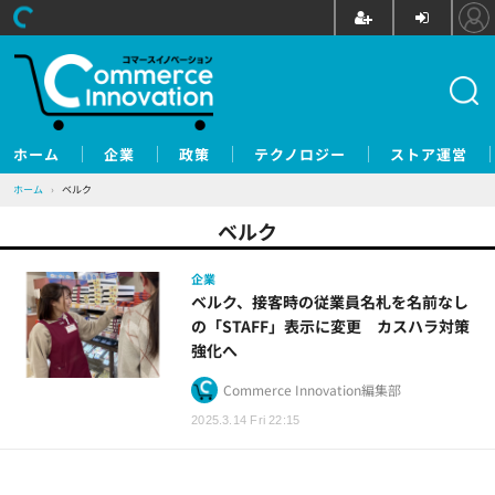
ホーム
企業
政策
テクノロジー
ストア運営
ホーム
›
ベルク
ベルク
企業
ベルク、接客時の従業員名札を名前なし
の「STAFF」表示に変更 カスハラ対策
強化へ
Commerce Innovation編集部
2025.3.14 Fri 22:15