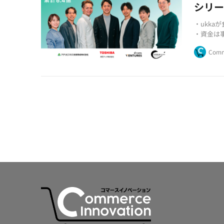
シリー
・ukka
・資金は
・FOOV
Comm