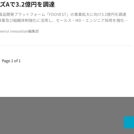
ズAで3.2億円を調達
が食品開発プラットフォーム「FOOVEST」の事業拡大に向け3.2億円を調達
事業及び組織体制強化に活用し、セールス・MD・エンジニア採用を強化
ESTは大手コンビニやスーパーとPB商品開発を展開、米国市場にも進出
erce Innovation編集部
Page 1 of 1