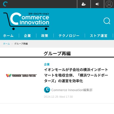
ホーム
企業
政策
テクノロジー
ストア運営
ホーム
›
グループ再編
グループ再編
企業
イオンモールが子会社の横浜インポート
マートを吸収合併、「横浜ワールドポー
ターズ」の運営を効率化
Commerce Innovation編集部
2024.12.25 Wed 17:30