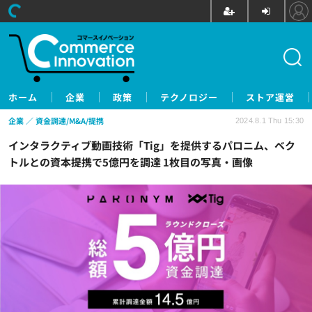
ホーム
企業
政策
テクノロジー
ストア運営
企業
資金調達/M&A/提携
2024.8.1 Thu 15:30
インタラクティブ動画技術「Tig」を提供するパロニム、ベク
トルとの資本提携で5億円を調達 1枚目の写真・画像