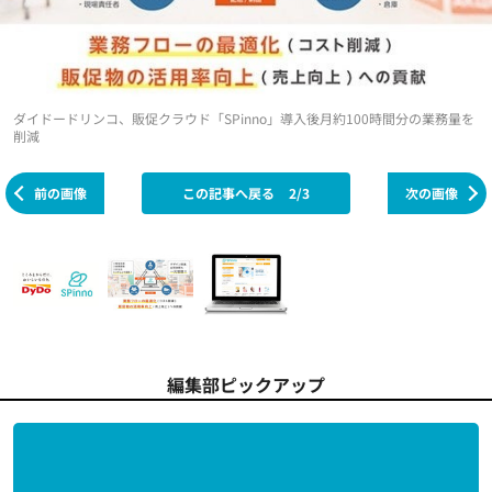
ダイドードリンコ、販促クラウド「SPinno」導入後月約100時間分の業務量を
削減
前の画像
この記事へ戻る
2/3
次の画像
編集部ピックアップ